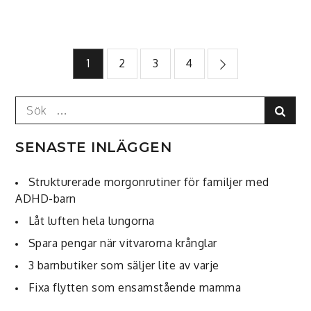
Sidnumrering
1
2
3
4
för
Search
Sear
for:
inlägg
SENASTE INLÄGGEN
Strukturerade morgonrutiner för familjer med
ADHD-barn
Låt luften hela lungorna
Spara pengar när vitvarorna krånglar
3 barnbutiker som säljer lite av varje
Fixa flytten som ensamstående mamma