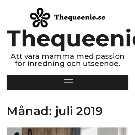
Skip
to
content
Thequeeni
Att vara mamma med passion
för inredning och utseende.
Menu
Månad:
juli 2019